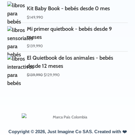
Kit Baby Book - bebés desde 0 mes
$
149,990
Mi primer quietbook - bebés desde 9
meses
$
139,990
El
El
El Quietbook de los animales - bebés
precio
precio
desde 12 meses
original
actual
era:
es:
$
139,990
$
129,990
$139,990.
$129,990.
Copyright © 2026, Just Imagine Co SAS. Created with ❤️