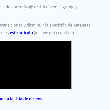
ia de aprendizaje de Un día en la granja y
ansiciones y disminuir la aparición de pataletas,
en es
este articulo
(incluye guía con tips).
dir a la lista de deseos