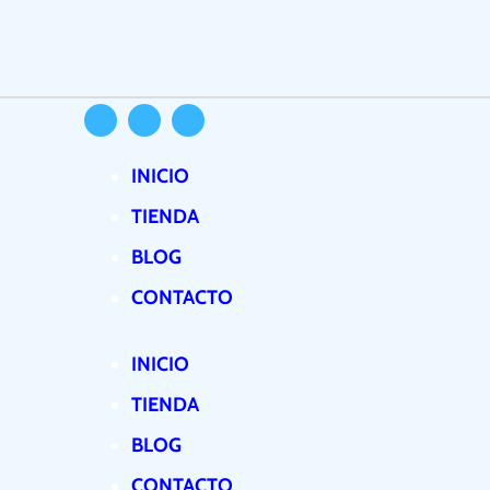
El
El
Ir
precio
precio
al
original
actual
contenido
era:
es:
$139,990.
$129,990.
INICIO
TIENDA
BLOG
CONTACTO
INICIO
TIENDA
BLOG
CONTACTO