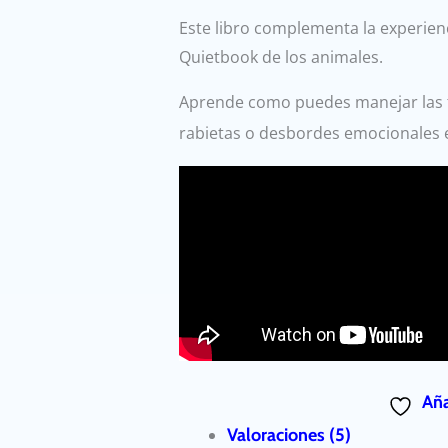
Este libro complementa la experienc
Quietbook de los animales.
Aprende como puedes manejar las tr
rabietas o desbordes emocionales 
Aña
Valoraciones (5)